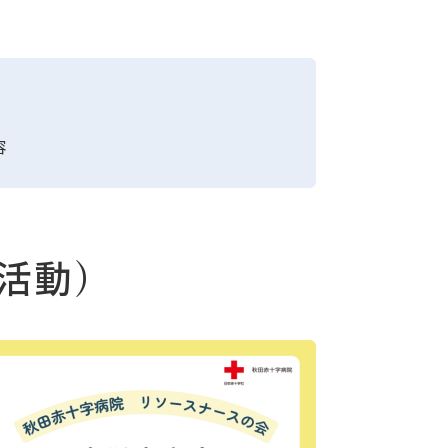
容
活動）