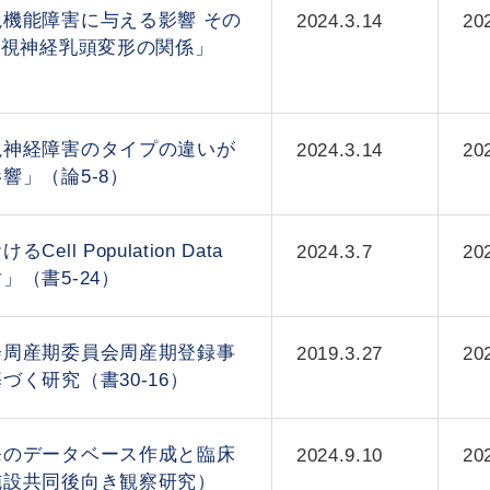
機能障害に与える影響 その
2024.3.14
20
性視神経乳頭変形の関係」
視神経障害のタイプの違いが
2024.3.14
20
響」（論5-8）
ll Population Data
2024.3.7
20
」（書5-24）
会周産期委員会周産期登録事
2019.3.27
20
づく研究（書30-16）
発のデータベース作成と臨床
2024.9.10
20
施設共同後向き観察研究）