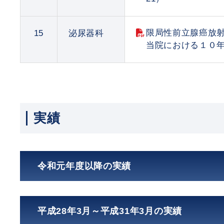
限局性前立腺癌放射
15
泌尿器科
当院における１０年
実績
令和元年度以降の実績
平成28年3月～平成31年3月の実績