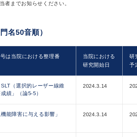
当者までお知らせください。
門名50音順）
番号は当院における整理番
当院における
研
研究開始日
予
SLT（選択的レーザー線維
2024.3.14
20
成績」（論5-5）
視機能障害に与える影響」
2024.3.14
20