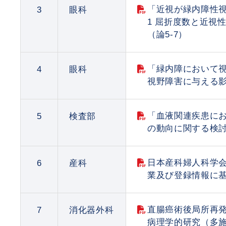
「近視が緑内障性視
3
眼科
1 屈折度数と近視
（論5-7）
「緑内障において
4
眼科
視野障害に与える影
「血液関連疾患におけるCe
5
検査部
の動向に関する検討
日本産科婦人科学
6
産科
業及び登録情報に基
直腸癌術後局所再
7
消化器外科
病理学的研究（多