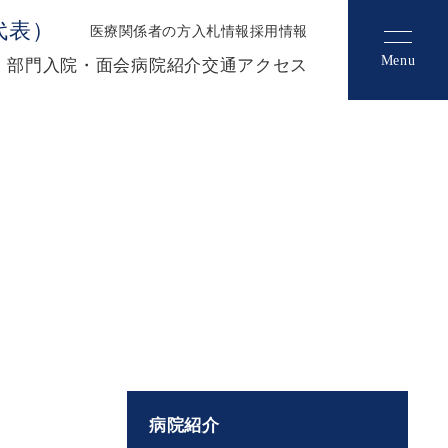
（代表）
医療関係者の方
入札情報
採用情報
Menu
・部門
入院・面会
病院紹介
交通アクセス
病院紹介