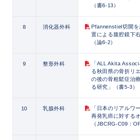
（書6-13）
Pfannenstie
8
消化器外科
置による腹腔鏡下
（論6-2）
「ALL Akita As
9
整形外科
る秋田県の骨折リ
の後の骨粗鬆症治
る研究」（書5-3）
「日本のリアルワ
10
乳腺外科
再発乳癌に対する
（JBCRG-C09：OP