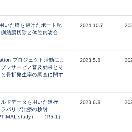
l切開を用いた臍を避けたポート配
2024.10.7
20
右側結腸切除と体腔内吻合
sociation プロジェクト活動によ
2023.5.8
20
エゾンサービス普及効果とそ
療と骨折発生率の調査に関す
ールドデータを用いた進行・
2023.6.8
20
オラパリブ治療の検討
TIMAL study）」（R5-1）