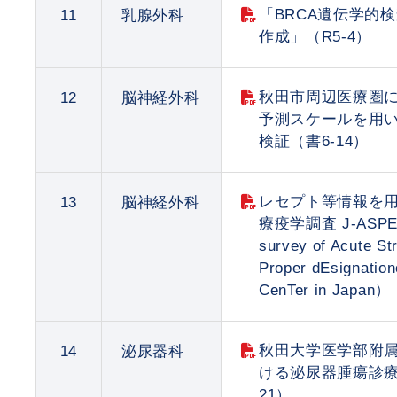
「BRCA遺伝学的
11
乳腺外科
作成」（R5-4）
秋田市周辺医療圏
12
脳神経外科
予測スケールを用
検証（書6-14）
レセプト等情報を
13
脳神経外科
療疫学調査 J-ASPECT
survey of Acute St
Proper dEsignatio
CenTer in Japan
秋田大学医学部附
14
泌尿器科
ける泌尿器腫瘍診療
21）