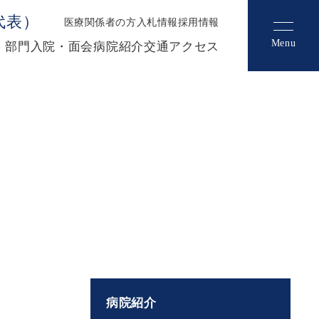
（代表）
医療関係者の方
入札情報
採用情報
Menu
・部門
入院・面会
病院紹介
交通アクセス
病院紹介