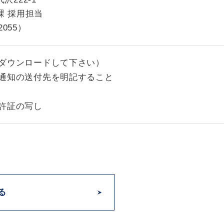
課 採用担当
055）
ダウンロードして下さい）
通知の送付先を明記すること
許証の写し
る