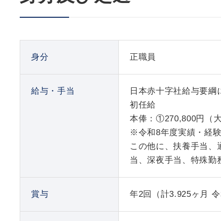
身分
正職員
給与・手当
日本赤十字社給与要綱
初任給
本俸：①270,800円（
※令和8年度実績・経
この他に、扶養手当、通
当、深夜手当、特殊勤
賞与
年2回（計3.925ヶ月