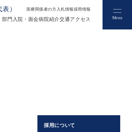
（代表）
医療関係者の方
入札情報
採用情報
Menu
・部門
入院・面会
病院紹介
交通アクセス
採用について