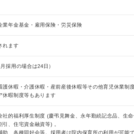
企業年金基金・雇用保険・労災保険
されます
月採用の場合は24日）
看護休暇・介護休暇・産前産後休暇等その他育児休業制
ア休暇制度等もあります
全社的福利厚生制度 (慶弔見舞金、永年勤続記念品、生命
引、住宅資金融資等) 。
補助、各種同好会等。採用者は院内保育所の利用が可能