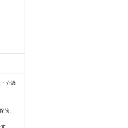
度・介護
保険、
です。