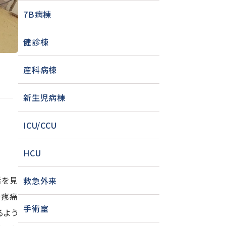
7B病棟
健診棟
産科病棟
新生児病棟
ICU/CCU
HCU
活を見
救急外来
や疼痛
手術室
るよう