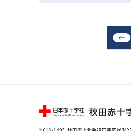
〒010-1495
秋田市上北手猿田字苗代沢22