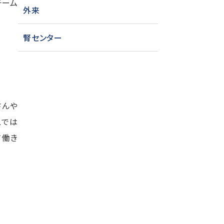
チーム
外来
腎センター
さんや
スでは
て働き