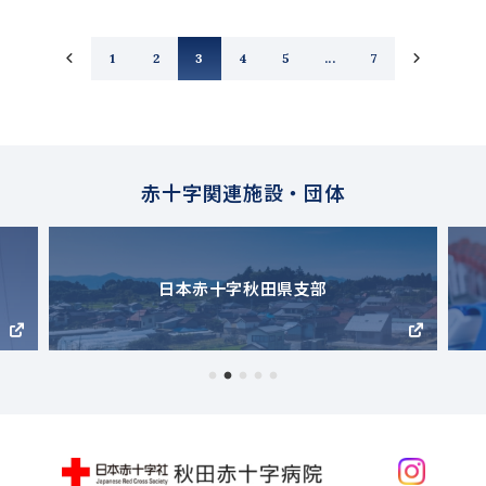
1
2
3
4
5
...
7
赤十字関連施設・団体
日本赤十字秋田県支部