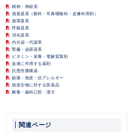
精神・神経系
感覚器系（眼科・耳鼻咽喉科・皮膚科用剤）
循環器系
呼吸器系
消化器系
内分泌・代謝系
腎臓・泌尿器系
ビタミン・栄養・電解質製剤
血液に作用する薬剤
抗悪性腫瘍薬
鎮痛・免疫・抗アレルギー
病原生物に対する医薬品
解毒・歯科口腔・漢方
関連ページ