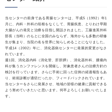
当センターの前身である胃腸センターは、平成5（1992）年1
月に、内科・外科の垣根をなくして、胃腸疾患、とりわけ早期
大腸がんの発見と治療を目指し開設されました。工藤進英外科
部長（当時）のもとに全国のみならず、海外からも多数の研修
生が集まり、当院の名を世界に知らしめることになりました。
平成14（2002）年に、消化器病センターに発展的変更がなさ
れています。
週1回、消化器内科（消化管、肝胆膵）、消化器外科、腫瘍内
科が集うカンファレンスを開催し、対象患者さんの治療方針の
検討を行っています。さらに手術に回った症例の経過報告もあ
り、術前診断が適切だったか、フィードバックされています。
当センターをさらに発展させ、地域の皆様の健康に貢献できる
よう努めていきたいと思います。何卒よろしくお願いいたしま
す。