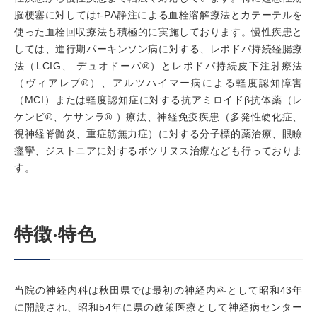
脳梗塞に対してはt-PA静注による血栓溶解療法とカテーテルを
使った血栓回収療法も積極的に実施しております。慢性疾患と
しては、進行期パーキンソン病に対する、レボドパ持続経腸療
法（LCIG、 デュオドーパ®）とレボドパ持続皮下注射療法
（ヴィアレブ®）、アルツハイマー病による軽度認知障害
（MCI）または軽度認知症に対する抗アミロイドβ抗体薬（レ
ケンビ®、ケサンラ® ）療法、神経免疫疾患（多発性硬化症、
視神経脊髄炎、重症筋無力症）に対する分子標的薬治療、眼瞼
痙攣、ジストニアに対するボツリヌス治療なども行っておりま
す。
特徴‧特色
当院の神経内科は秋田県では最初の神経内科として昭和43年
に開設され、昭和54年に県の政策医療として神経病センター