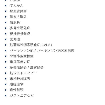
てんかん
脳血管障害
脳炎 / 脳症
髄膜炎
多発性硬化症
視神経脊髄炎
認知症
筋萎縮性側索硬化症（ALS）
パーキンソン病 / パーキンソン病関連疾患
脊髄小脳変性症
重症筋無力症
多発性筋炎 / 皮膚筋炎
筋ジストロフィー
末梢神経障害
眼瞼痙攣
痙性斜頚
ジストニアなど