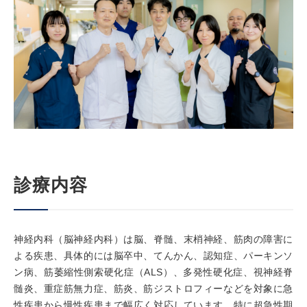
診療内容
神経内科（脳神経内科）は脳、脊髄、末梢神経、筋肉の障害に
よる疾患、具体的には脳卒中、てんかん、認知症、パーキンソ
ン病、筋萎縮性側索硬化症（ALS）、多発性硬化症、視神経脊
髄炎、重症筋無力症、筋炎、筋ジストロフィーなどを対象に急
性疾患から慢性疾患まで幅広く対応しています。特に超急性期