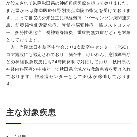
が設立されて以降秋田県の神経難病医療を担って参りました。
また県からは難病医療分野別拠点病院の指定を受けておりま
す。よって当院の外来は主に神経難病（パーキンソン病関連疾
患、筋萎縮性側索硬化症、脊髄小脳変性症、筋ジストロフィ
ー、多発性硬化症、視神経脊髄炎、重症筋無力症など）を対象
としております。
一方、当院は日本脳卒中学会より1次脳卒中センター（PSC）
コア施設にも認定されており、脳卒中、けいれん、意識障害な
どの神経救急疾患にも24時間体制で対応しており、秋田県の
神経内科医療の中核として秋田県全域から救急患者を受け入れ
ております。神経病センターとして30床が稼働しておりま
す。
主な対象疾患
片頭痛